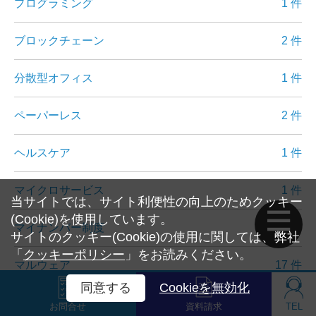
プログラミング
1 件
ブロックチェーン
2 件
分散型オフィス
1 件
ペーパーレス
2 件
ヘルスケア
1 件
マイクロサービス
1 件
当サイトでは、サイト利便性の向上のためクッキー
(Cookie)を使用しています。
マイナンバー制度
1 件
サイトのクッキー(Cookie)の使用に関しては、弊社
「
クッキーポリシー
」をお読みください。
マルウェア
17 件
同意する
Cookieを無効化
無線LAN
1 件
お問合せ
資料請求
TEL