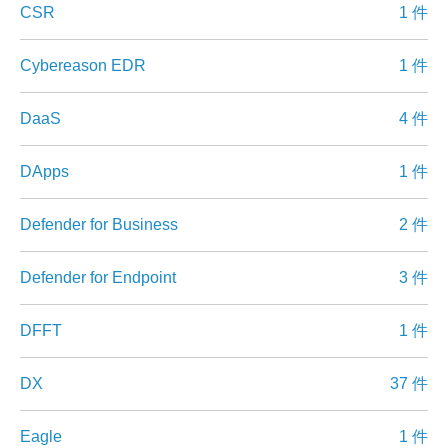
CSR
1 件
Cybereason EDR
1 件
DaaS
4 件
DApps
1 件
Defender for Business
2 件
Defender for Endpoint
3 件
DFFT
1 件
DX
37 件
Eagle
1 件