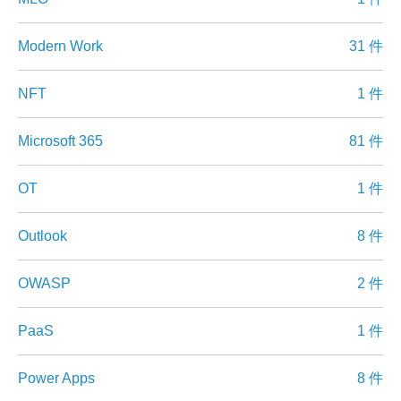
Modern Work
31 件
NFT
1 件
Microsoft 365
81 件
OT
1 件
Outlook
8 件
OWASP
2 件
PaaS
1 件
Power Apps
8 件