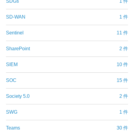
SDGs
1 件
SD-WAN
1 件
Sentinel
11 件
SharePoint
2 件
SIEM
10 件
SOC
15 件
Society 5.0
2 件
SWG
1 件
Teams
30 件