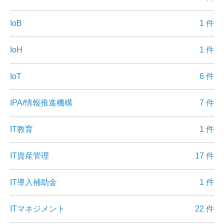
IoB
1 件
IoH
1 件
IoT
6 件
IPA/情報推進機構
7 件
IT教育
1 件
IT資産管理
17 件
IT導入補助金
1 件
ITマネジメント
22 件