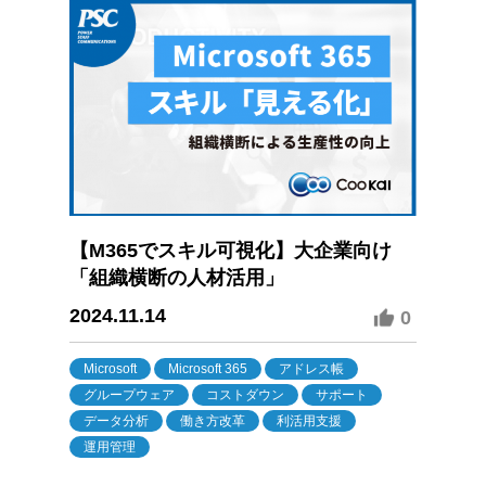
【M365でスキル可視化】大企業向け
「組織横断の人材活用」
2024.11.14
0
Microsoft
Microsoft 365
アドレス帳
グループウェア
コストダウン
サポート
データ分析
働き方改革
利活用支援
運用管理