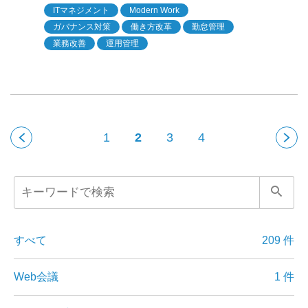
ITマネジメント
Modern Work
ガバナンス対策
働き方改革
勤怠管理
業務改善
運用管理
1
2
3
4
すべて
209 件
Web会議
1 件