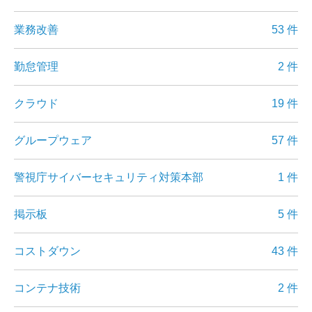
業務改善
53 件
勤怠管理
2 件
クラウド
19 件
グループウェア
57 件
警視庁サイバーセキュリティ対策本部
1 件
掲示板
5 件
コストダウン
43 件
コンテナ技術
2 件