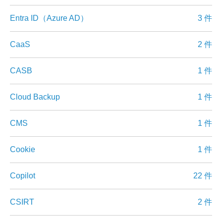
Entra ID（Azure AD）
3 件
CaaS
2 件
CASB
1 件
Cloud Backup
1 件
CMS
1 件
Cookie
1 件
Copilot
22 件
CSIRT
2 件