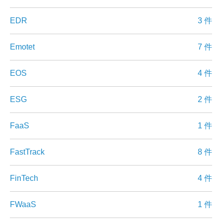
EDR
3 件
Emotet
7 件
EOS
4 件
ESG
2 件
FaaS
1 件
FastTrack
8 件
FinTech
4 件
FWaaS
1 件