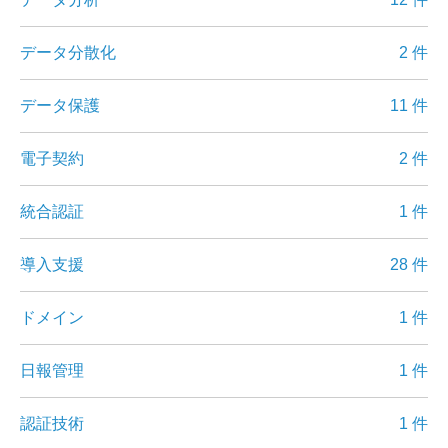
データ分散化
2 件
データ保護
11 件
電子契約
2 件
統合認証
1 件
導入支援
28 件
ドメイン
1 件
日報管理
1 件
認証技術
1 件