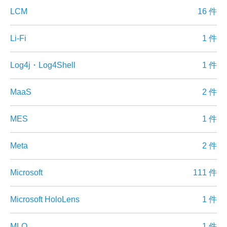
LCM
16 件
Li-Fi
1 件
Log4j・Log4Shell
1 件
MaaS
2 件
MES
1 件
Meta
2 件
Microsoft
111 件
Microsoft HoloLens
1 件
MLO
1 件