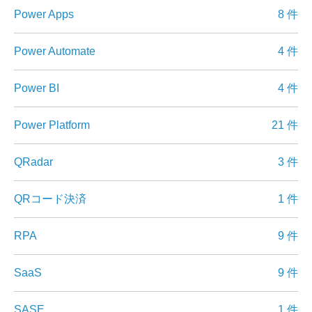
Power Apps
8 件
Power Automate
4 件
Power BI
4 件
Power Platform
21 件
QRadar
3 件
QRコード決済
1 件
RPA
9 件
SaaS
9 件
SASE
1 件