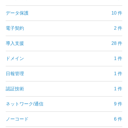
データ保護
10 件
電子契約
2 件
導入支援
28 件
ドメイン
1 件
日報管理
1 件
認証技術
1 件
ネットワーク/通信
9 件
ノーコード
6 件