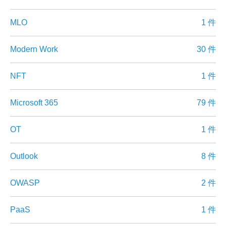
MLO
1 件
Modern Work
30 件
NFT
1 件
Microsoft 365
79 件
OT
1 件
Outlook
8 件
OWASP
2 件
PaaS
1 件