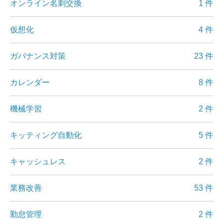
オンライン名刺交換
1 件
仮想化
4 件
ガバナンス対策
23 件
カレンダー
8 件
機械学習
2 件
キッティング自動化
5 件
キャッシュレス
2 件
業務改善
53 件
勤怠管理
2 件