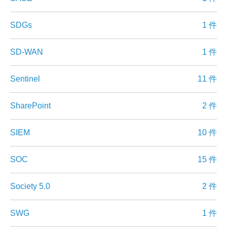
SDGs
1 件
SD-WAN
1 件
Sentinel
11 件
SharePoint
2 件
SIEM
10 件
SOC
15 件
Society 5.0
2 件
SWG
1 件