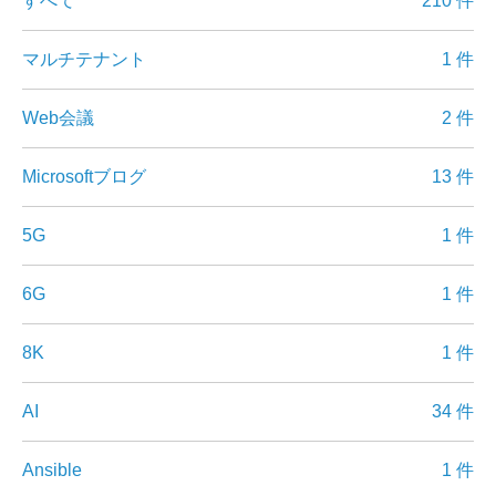
すべて
210 件
マルチテナント
1 件
Web会議
2 件
Microsoftブログ
13 件
5G
1 件
6G
1 件
8K
1 件
AI
34 件
Ansible
1 件