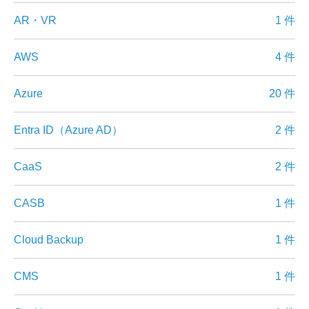
AR・VR
1 件
AWS
4 件
Azure
20 件
Entra ID（Azure AD）
2 件
CaaS
2 件
CASB
1 件
Cloud Backup
1 件
CMS
1 件