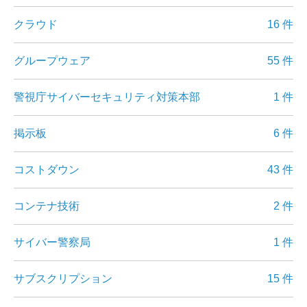
クラウド
16 件
グループウェア
55 件
警視庁サイバーセキュリティ対策本部
1 件
掲示板
6 件
コストダウン
43 件
コンテナ技術
2 件
サイバー警察局
1 件
サブスクリプション
15 件