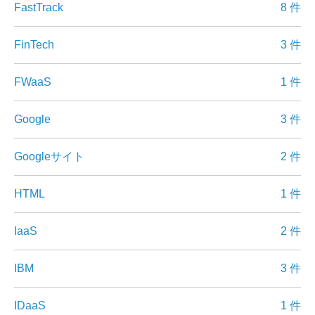
FastTrack
8 件
FinTech
3 件
FWaaS
1 件
Google
3 件
Googleサイト
2 件
HTML
1 件
IaaS
2 件
IBM
3 件
IDaaS
1 件