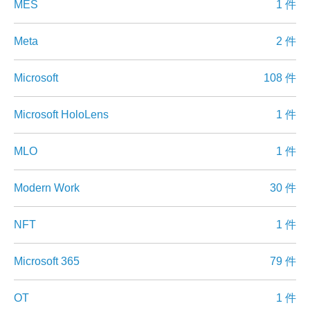
MES
1 件
Meta
2 件
Microsoft
108 件
Microsoft HoloLens
1 件
MLO
1 件
Modern Work
30 件
NFT
1 件
Microsoft 365
79 件
OT
1 件