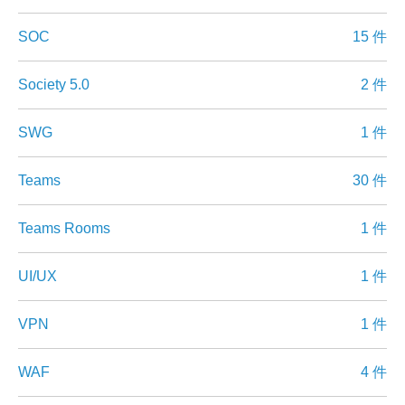
SOC
15 件
Society 5.0
2 件
SWG
1 件
Teams
30 件
Teams Rooms
1 件
UI/UX
1 件
VPN
1 件
WAF
4 件