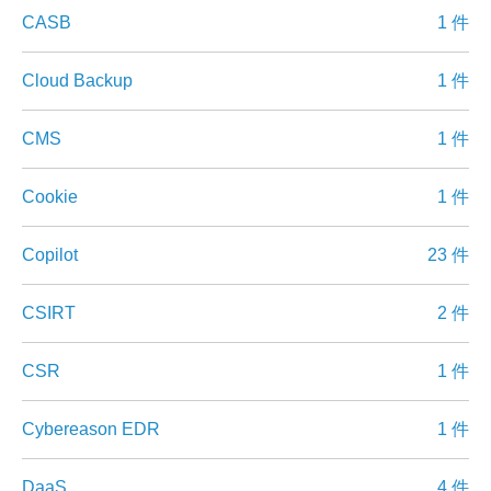
CASB
1 件
Cloud Backup
1 件
CMS
1 件
Cookie
1 件
Copilot
23 件
CSIRT
2 件
CSR
1 件
Cybereason EDR
1 件
DaaS
4 件