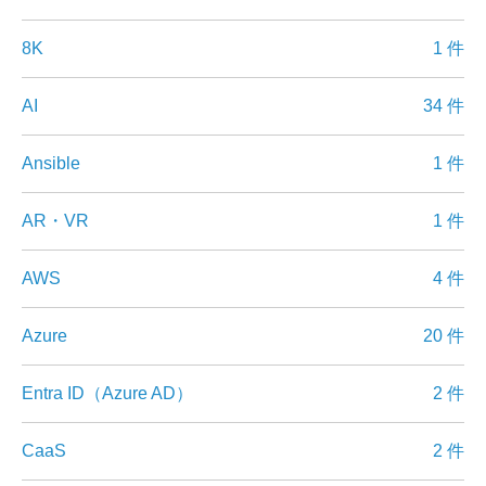
8K
1 件
AI
34 件
Ansible
1 件
AR・VR
1 件
AWS
4 件
Azure
20 件
Entra ID（Azure AD）
2 件
CaaS
2 件