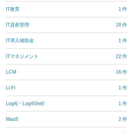
IT教育
1 件
IT資産管理
18 件
IT導入補助金
1 件
ITマネジメント
22 件
LCM
16 件
Li-Fi
1 件
Log4j・Log4Shell
1 件
MaaS
2 件