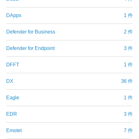
DApps
1 件
Defender for Business
2 件
Defender for Endpoint
3 件
DFFT
1 件
DX
36 件
Eagle
1 件
EDR
3 件
Emotet
7 件