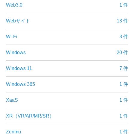
Web3.0
1 件
Webサイト
13 件
Wi-Fi
3 件
Windows
20 件
Windows 11
7 件
Windows 365
1 件
XaaS
1 件
XR（VR/AR/MR/SR）
1 件
Zenmu
1 件