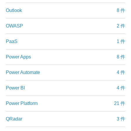
Outlook
8 件
OWASP
2 件
PaaS
1 件
Power Apps
8 件
Power Automate
4 件
Power BI
4 件
Power Platform
21 件
QRadar
3 件