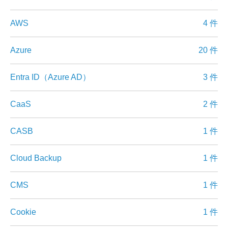
AWS
4 件
Azure
20 件
Entra ID（Azure AD）
3 件
CaaS
2 件
CASB
1 件
Cloud Backup
1 件
CMS
1 件
Cookie
1 件