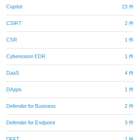
Copilot
23 件
CSIRT
2 件
CSR
1 件
Cybereason EDR
1 件
DaaS
4 件
DApps
1 件
Defender for Business
2 件
Defender for Endpoint
3 件
DFFT
1 件