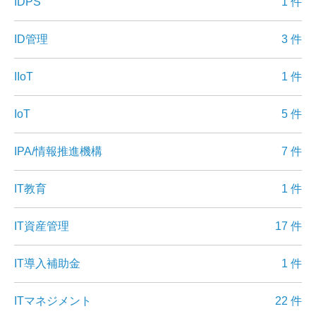
IDPS
1 件
ID管理
3 件
IIoT
1 件
IoT
5 件
IPA/情報推進機構
7 件
IT教育
1 件
IT資産管理
17 件
IT導入補助金
1 件
ITマネジメント
22 件