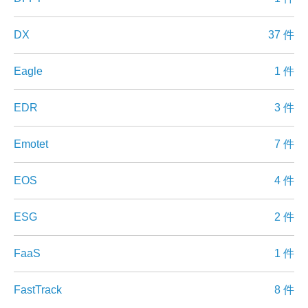
DX
37 件
Eagle
1 件
EDR
3 件
Emotet
7 件
EOS
4 件
ESG
2 件
FaaS
1 件
FastTrack
8 件