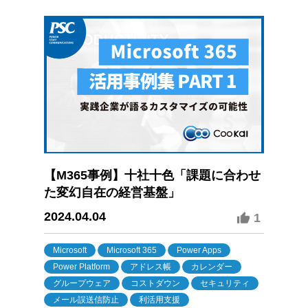
【M365事例】十社十色「課題に合わせ
た変幻自在の経営基盤」
2024.04.04
1
Microsoft
Microsoft 365
Power Apps
Power Platform
アドレス帳
カレンダー
グループウェア
コストダウン
セキュリティ
メール誤送信防止
利活用支援