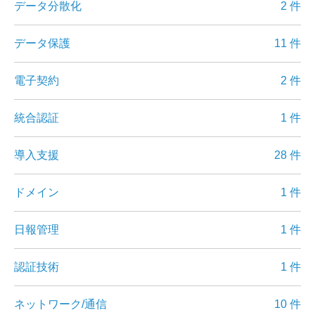
データ分散化
2 件
データ保護
11 件
電子契約
2 件
統合認証
1 件
導入支援
28 件
ドメイン
1 件
日報管理
1 件
認証技術
1 件
ネットワーク/通信
10 件