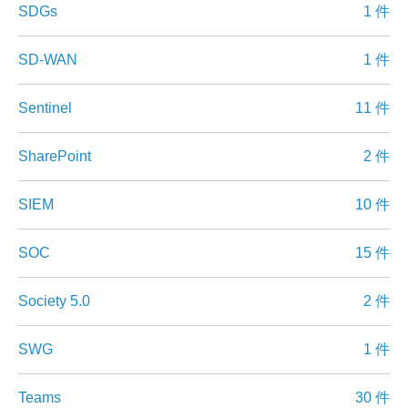
SDGs
1 件
SD-WAN
1 件
Sentinel
11 件
SharePoint
2 件
SIEM
10 件
SOC
15 件
Society 5.0
2 件
SWG
1 件
Teams
30 件