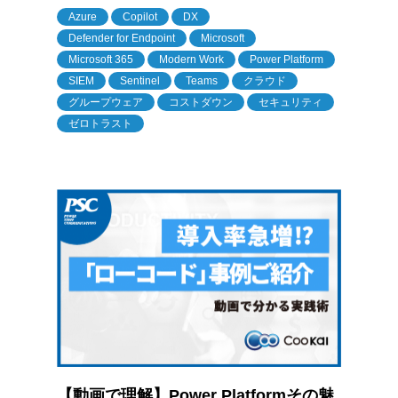
Azure
Copilot
DX
Defender for Endpoint
Microsoft
Microsoft 365
Modern Work
Power Platform
SIEM
Sentinel
Teams
クラウド
グループウェア
コストダウン
セキュリティ
ゼロトラスト
【動画で理解】Power Platformその魅