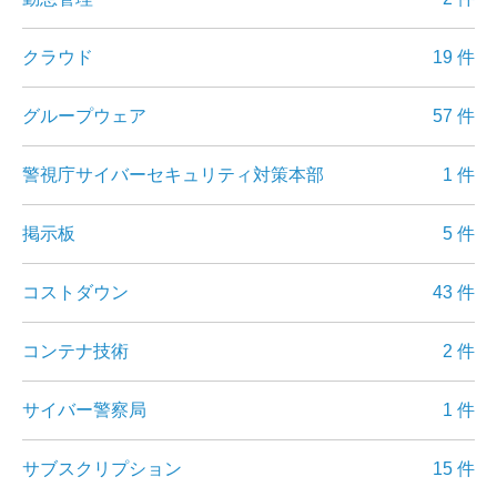
クラウド
19 件
グループウェア
57 件
警視庁サイバーセキュリティ対策本部
1 件
掲示板
5 件
コストダウン
43 件
コンテナ技術
2 件
サイバー警察局
1 件
サブスクリプション
15 件