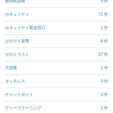
脆弱性診断
9 件
セキュリティ
72 件
セキュリティ緊急窓口
1 件
ゼロデイ攻撃
6 件
ゼロトラスト
27 件
大容量
1 件
タッチレス
3 件
チャットボット
2 件
ディープラーニング
2 件