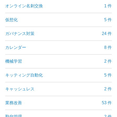
オンライン名刺交換
1 件
仮想化
5 件
ガバナンス対策
24 件
カレンダー
8 件
機械学習
2 件
キッティング自動化
5 件
キャッシュレス
2 件
業務改善
53 件
勤怠管理
2 件