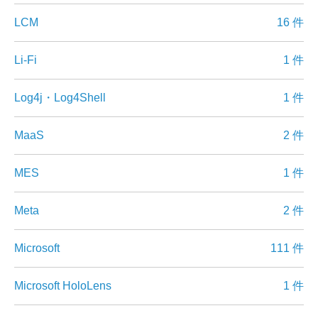
LCM
16 件
Li-Fi
1 件
Log4j・Log4Shell
1 件
MaaS
2 件
MES
1 件
Meta
2 件
Microsoft
111 件
Microsoft HoloLens
1 件