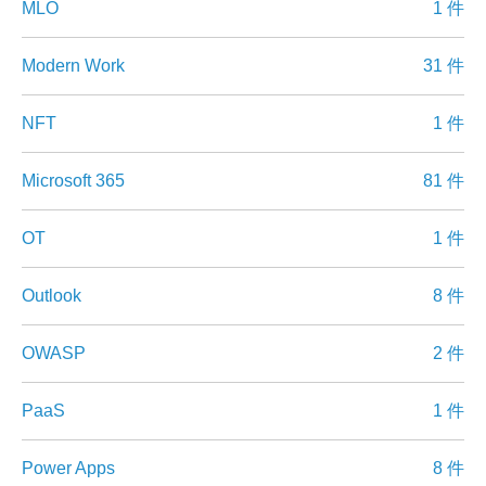
MLO
1 件
Modern Work
31 件
NFT
1 件
Microsoft 365
81 件
OT
1 件
Outlook
8 件
OWASP
2 件
PaaS
1 件
Power Apps
8 件