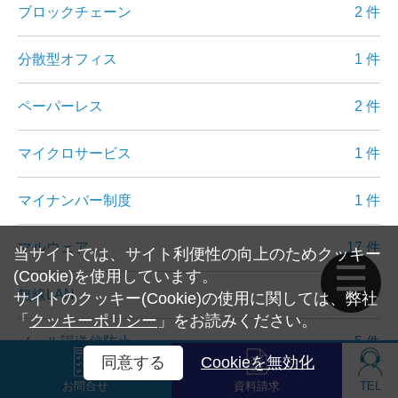
ブロックチェーン
2 件
分散型オフィス
1 件
ペーパーレス
2 件
マイクロサービス
1 件
マイナンバー制度
1 件
マルウェア
17 件
当サイトでは、サイト利便性の向上のためクッキー
(Cookie)を使用しています。
無線LAN
1 件
サイトのクッキー(Cookie)の使用に関しては、弊社
「
クッキーポリシー
」をお読みください。
メール誤送信防止
5 件
同意する
Cookieを無効化
お問合せ
資料請求
TEL
メールセキュリティ
6 件