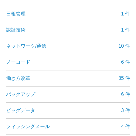
日報管理
1 件
認証技術
1 件
ネットワーク/通信
10 件
ノーコード
6 件
働き方改革
35 件
バックアップ
6 件
ビッグデータ
3 件
フィッシングメール
4 件