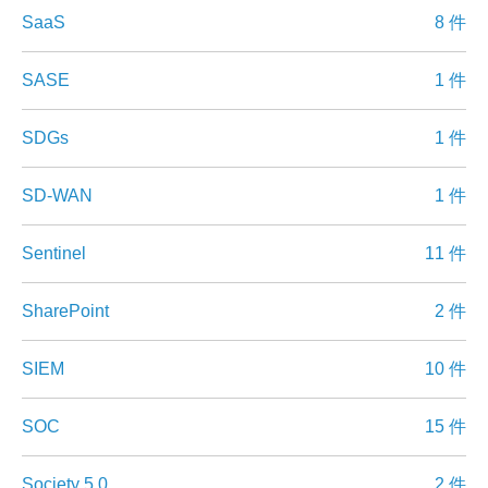
SaaS
8 件
SASE
1 件
SDGs
1 件
SD-WAN
1 件
Sentinel
11 件
SharePoint
2 件
SIEM
10 件
SOC
15 件
Society 5.0
2 件