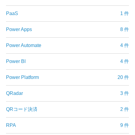
PaaS
1 件
Power Apps
8 件
Power Automate
4 件
Power BI
4 件
Power Platform
20 件
QRadar
3 件
QRコード決済
2 件
RPA
9 件