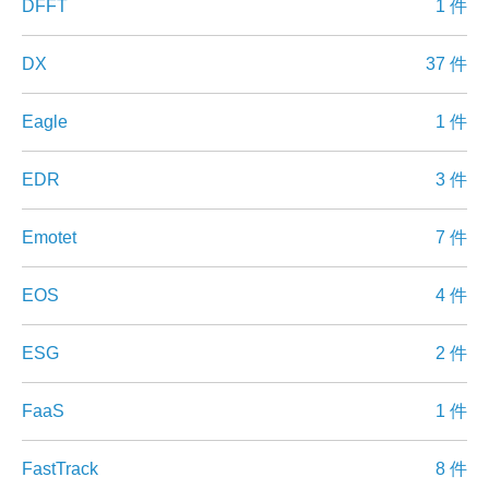
DFFT
1 件
DX
37 件
Eagle
1 件
EDR
3 件
Emotet
7 件
EOS
4 件
ESG
2 件
FaaS
1 件
FastTrack
8 件