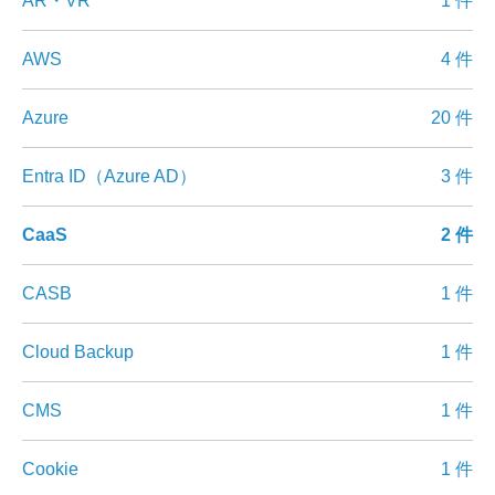
AR・VR
1 件
AWS
4 件
Azure
20 件
Entra ID（Azure AD）
3 件
CaaS
2 件
CASB
1 件
Cloud Backup
1 件
CMS
1 件
Cookie
1 件