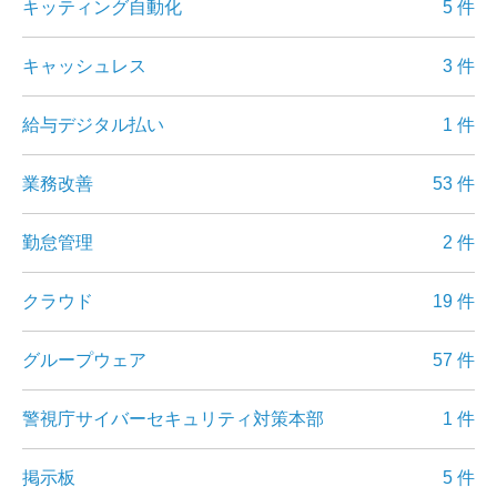
キッティング自動化
5 件
キャッシュレス
3 件
給与デジタル払い
1 件
業務改善
53 件
勤怠管理
2 件
クラウド
19 件
グループウェア
57 件
警視庁サイバーセキュリティ対策本部
1 件
掲示板
5 件