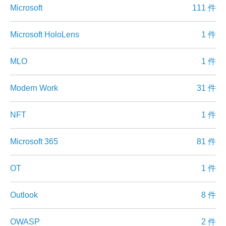
Microsoft
111 件
Microsoft HoloLens
1 件
MLO
1 件
Modern Work
31 件
NFT
1 件
Microsoft 365
81 件
OT
1 件
Outlook
8 件
OWASP
2 件