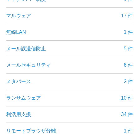
マルウェア
17 件
無線LAN
1 件
メール誤送信防止
5 件
メールセキュリティ
6 件
メタバース
2 件
ランサムウェア
10 件
利活用支援
34 件
リモートブラウザ分離
1 件