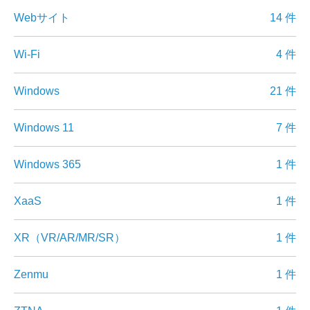
Webサイト
14 件
Wi-Fi
4 件
Windows
21 件
Windows 11
7 件
Windows 365
1 件
XaaS
1 件
XR（VR/AR/MR/SR）
1 件
Zenmu
1 件