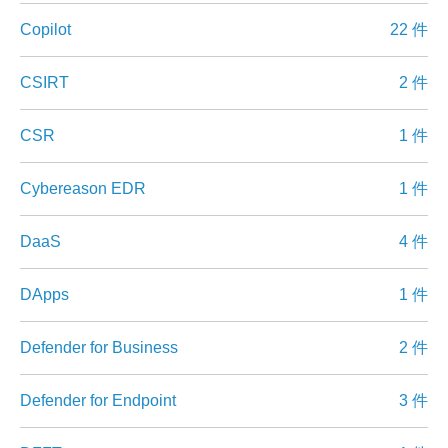
Copilot
22 件
CSIRT
2 件
CSR
1 件
Cybereason EDR
1 件
DaaS
4 件
DApps
1 件
Defender for Business
2 件
Defender for Endpoint
3 件