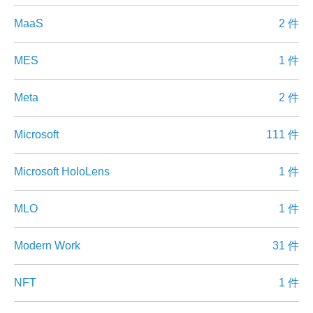
MaaS
2 件
MES
1 件
Meta
2 件
Microsoft
111 件
Microsoft HoloLens
1 件
MLO
1 件
Modern Work
31 件
NFT
1 件