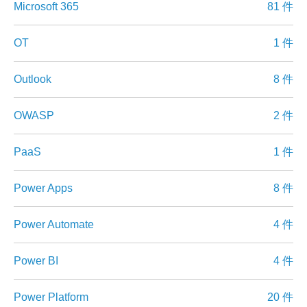
Microsoft 365
81 件
OT
1 件
Outlook
8 件
OWASP
2 件
PaaS
1 件
Power Apps
8 件
Power Automate
4 件
Power BI
4 件
Power Platform
20 件