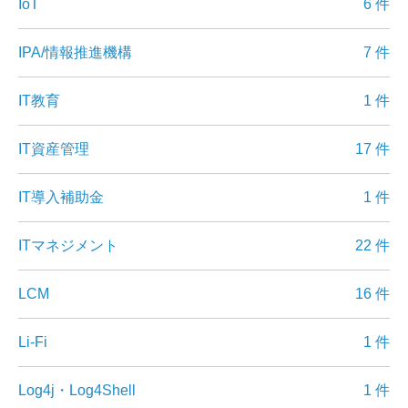
IoT
6 件
IPA/情報推進機構
7 件
IT教育
1 件
IT資産管理
17 件
IT導入補助金
1 件
ITマネジメント
22 件
LCM
16 件
Li-Fi
1 件
Log4j・Log4Shell
1 件