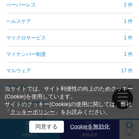
ペーパーレス
2 件
ヘルスケア
1 件
マイクロサービス
1 件
マイナンバー制度
1 件
マルウェア
17 件
無線LAN
1 件
当サイトでは、サイト利便性の向上のためクッキー
(Cookie)を使用しています。
メール誤送信防止
5 件
サイトのクッキー(Cookie)の使用に関しては、弊社
「
クッキーポリシー
」をお読みください。
メールセキュリティ
6 件
同意する
Cookieを無効化
お問合せ
資料請求
TEL
メタバース
2 件