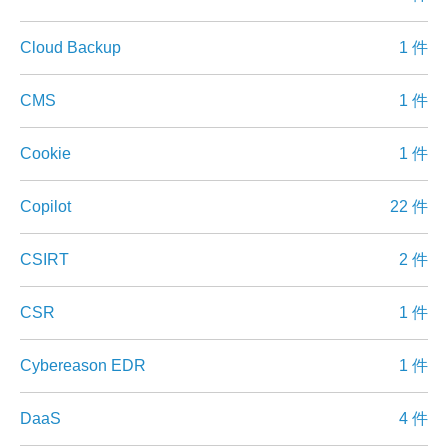
Cloud Backup
1 件
CMS
1 件
Cookie
1 件
Copilot
22 件
CSIRT
2 件
CSR
1 件
Cybereason EDR
1 件
DaaS
4 件