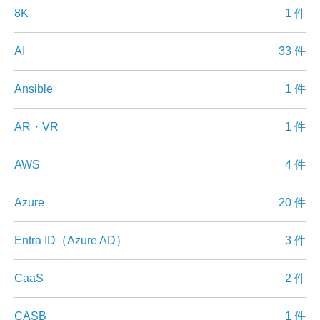
8K
1 件
AI
33 件
Ansible
1 件
AR・VR
1 件
AWS
4 件
Azure
20 件
Entra ID（Azure AD）
3 件
CaaS
2 件
CASB
1 件