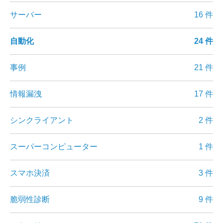
サーバー
16 件
自動化
24 件
事例
21 件
情報漏洩
17 件
シンクライアント
2 件
スーパーコンピューター
1 件
スマホ決済
3 件
脆弱性診断
9 件