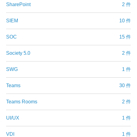
SharePoint
2 件
SIEM
10 件
SOC
15 件
Society 5.0
2 件
SWG
1 件
Teams
30 件
Teams Rooms
2 件
UI/UX
1 件
VDI
1 件