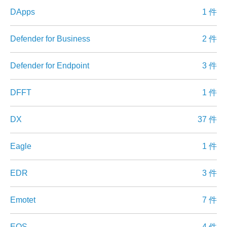
DApps
1 件
Defender for Business
2 件
Defender for Endpoint
3 件
DFFT
1 件
DX
37 件
Eagle
1 件
EDR
3 件
Emotet
7 件
EOS
4 件