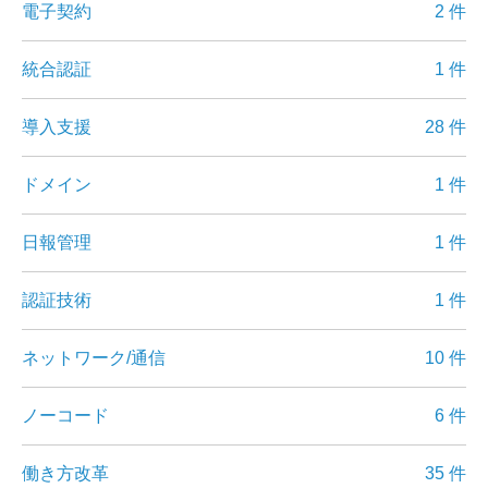
電子契約
2 件
統合認証
1 件
導入支援
28 件
ドメイン
1 件
日報管理
1 件
認証技術
1 件
ネットワーク/通信
10 件
ノーコード
6 件
働き方改革
35 件