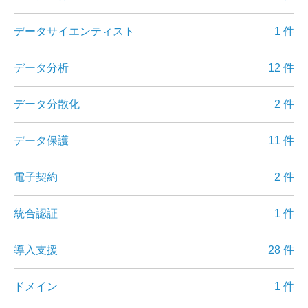
データサイエンティスト
1 件
データ分析
12 件
データ分散化
2 件
データ保護
11 件
電子契約
2 件
統合認証
1 件
導入支援
28 件
ドメイン
1 件