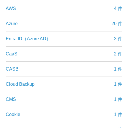
AWS
4 件
Azure
20 件
Entra ID（Azure AD）
3 件
CaaS
2 件
CASB
1 件
Cloud Backup
1 件
CMS
1 件
Cookie
1 件