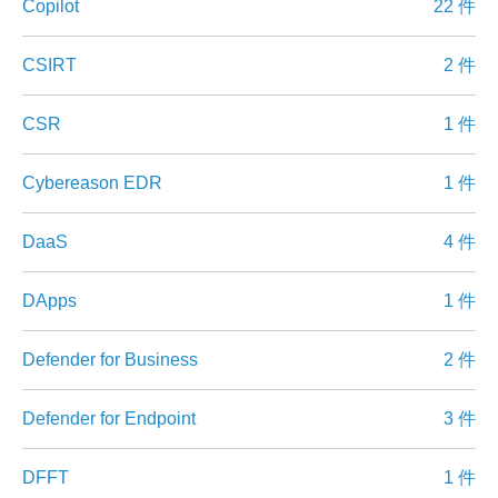
Copilot
22 件
CSIRT
2 件
CSR
1 件
Cybereason EDR
1 件
DaaS
4 件
DApps
1 件
Defender for Business
2 件
Defender for Endpoint
3 件
DFFT
1 件