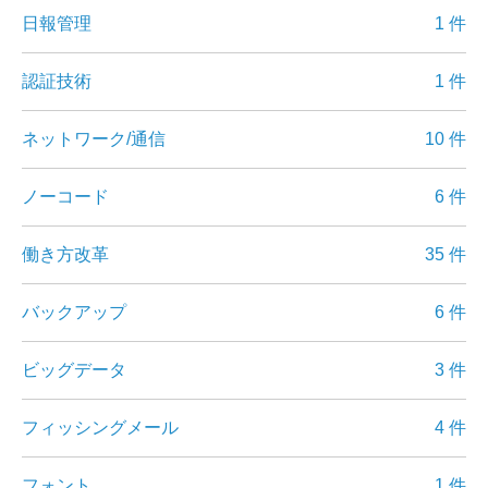
日報管理
1 件
認証技術
1 件
ネットワーク/通信
10 件
ノーコード
6 件
働き方改革
35 件
バックアップ
6 件
ビッグデータ
3 件
フィッシングメール
4 件
フォント
1 件