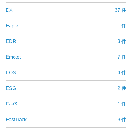
DX
37 件
Eagle
1 件
EDR
3 件
Emotet
7 件
EOS
4 件
ESG
2 件
FaaS
1 件
FastTrack
8 件