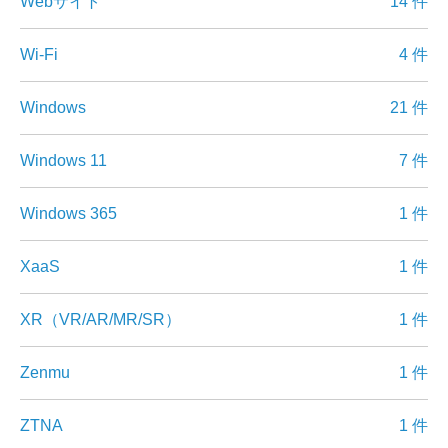
Webサイト
14 件
Wi-Fi
4 件
Windows
21 件
Windows 11
7 件
Windows 365
1 件
XaaS
1 件
XR（VR/AR/MR/SR）
1 件
Zenmu
1 件
ZTNA
1 件