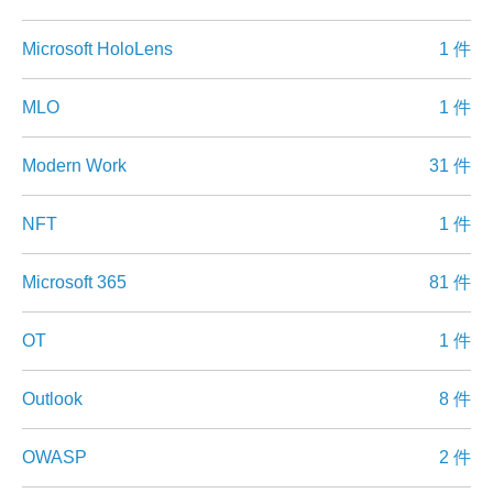
Microsoft HoloLens
1 件
MLO
1 件
Modern Work
31 件
NFT
1 件
Microsoft 365
81 件
OT
1 件
Outlook
8 件
OWASP
2 件