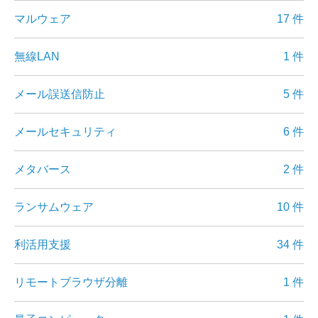
マルウェア
17 件
無線LAN
1 件
メール誤送信防止
5 件
メールセキュリティ
6 件
メタバース
2 件
ランサムウェア
10 件
利活用支援
34 件
リモートブラウザ分離
1 件