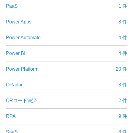
PaaS
1 件
Power Apps
8 件
Power Automate
4 件
Power BI
4 件
Power Platform
20 件
QRadar
3 件
QRコード決済
2 件
RPA
9 件
SaaS
8 件