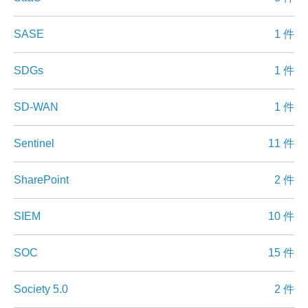
SASE
1 件
SDGs
1 件
SD-WAN
1 件
Sentinel
11 件
SharePoint
2 件
SIEM
10 件
SOC
15 件
Society 5.0
2 件