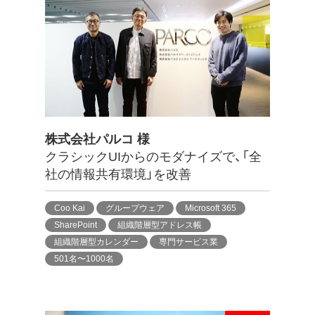
株式会社パルコ 様
クラシックUIからのモダナイズで、「全
社の情報共有環境」を改善
Coo Kai
グループウェア
Microsoft 365
SharePoint
組織階層型アドレス帳
組織階層型カレンダー
専門サービス業
501名〜1000名