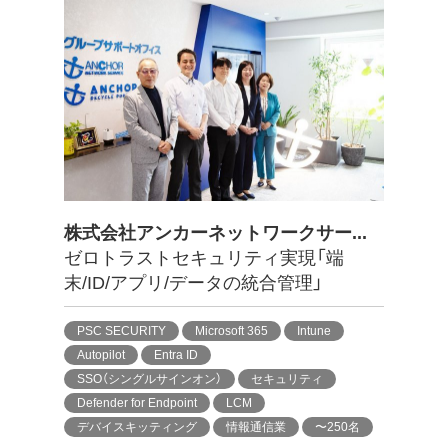
株式会社アンカーネットワークサー...
ゼロトラストセキュリティ実現「端
末/ID/アプリ/データの統合管理」
PSC SECURITY
Microsoft 365
Intune
Autopilot
Entra ID
SSO（シングルサインオン）
セキュリティ
Defender for Endpoint
LCM
デバイスキッティング
情報通信業
〜250名