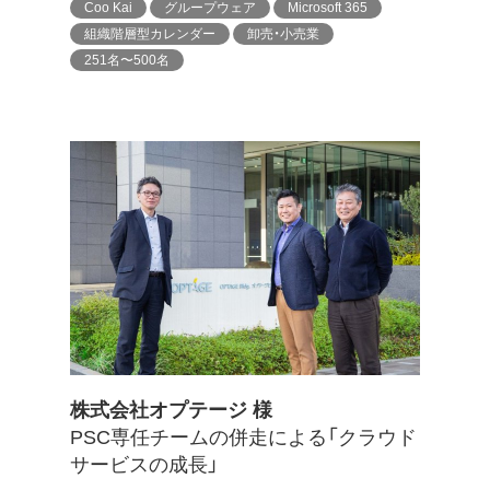
Coo Kai
グループウェア
Microsoft 365
組織階層型カレンダー
卸売・小売業
251名〜500名
株式会社オプテージ 様
PSC専任チームの併走による「クラウド
サービスの成長」