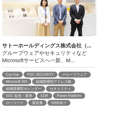
サトーホールディングス株式会社（...
グループウェアやセキュリティなど
Microsoftサービスへ一新、M...
Coo Kai
PSC SECURITY
グループウェア
Microsoft 365
組織階層型アドレス帳
組織階層型カレンダー
セキュリティ
SOC 監視・運用
EDR
Power Platform
ローコード
製造業
5000名〜