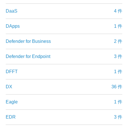
DaaS
4 件
DApps
1 件
Defender for Business
2 件
Defender for Endpoint
3 件
DFFT
1 件
DX
36 件
Eagle
1 件
EDR
3 件