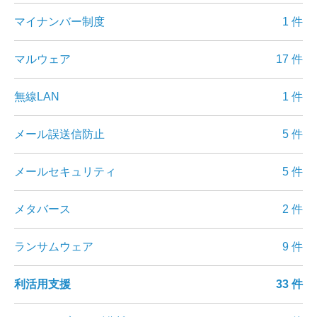
マイナンバー制度
1 件
マルウェア
17 件
無線LAN
1 件
メール誤送信防止
5 件
メールセキュリティ
5 件
メタバース
2 件
ランサムウェア
9 件
利活用支援
33 件