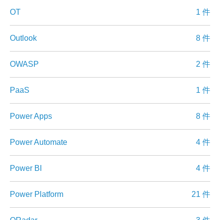
OT
1 件
Outlook
8 件
OWASP
2 件
PaaS
1 件
Power Apps
8 件
Power Automate
4 件
Power BI
4 件
Power Platform
21 件