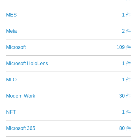
MES
1 件
Meta
2 件
Microsoft
109 件
Microsoft HoloLens
1 件
MLO
1 件
Modern Work
30 件
NFT
1 件
Microsoft 365
80 件