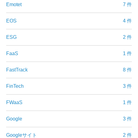
Emotet
7 件
EOS
4 件
ESG
2 件
FaaS
1 件
FastTrack
8 件
FinTech
3 件
FWaaS
1 件
Google
3 件
Googleサイト
2 件