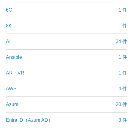
6G
1 件
8K
1 件
AI
34 件
Ansible
1 件
AR・VR
1 件
AWS
4 件
Azure
20 件
Entra ID（Azure AD）
3 件