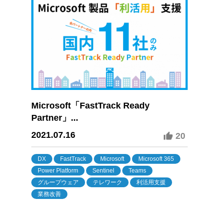
Microsoft「FastTrack Ready
Partner」...
2021.07.16
20
DX
FastTrack
Microsoft
Microsoft 365
Power Platform
Sentinel
Teams
グループウェア
テレワーク
利活用支援
業務改善