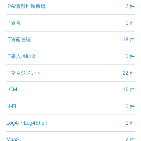
IPA/情報推進機構
7 件
IT教育
1 件
IT資産管理
18 件
IT導入補助金
1 件
ITマネジメント
22 件
LCM
16 件
Li-Fi
1 件
Log4j・Log4Shell
1 件
MaaS
2 件