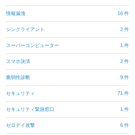
情報漏洩
16 件
シンクライアント
2 件
スーパーコンピューター
1 件
スマホ決済
2 件
脆弱性診断
9 件
セキュリティ
71 件
セキュリティ緊急窓口
1 件
ゼロデイ攻撃
6 件