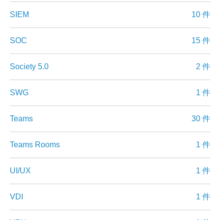
SIEM
10 件
SOC
15 件
Society 5.0
2 件
SWG
1 件
Teams
30 件
Teams Rooms
1 件
UI/UX
1 件
VDI
1 件