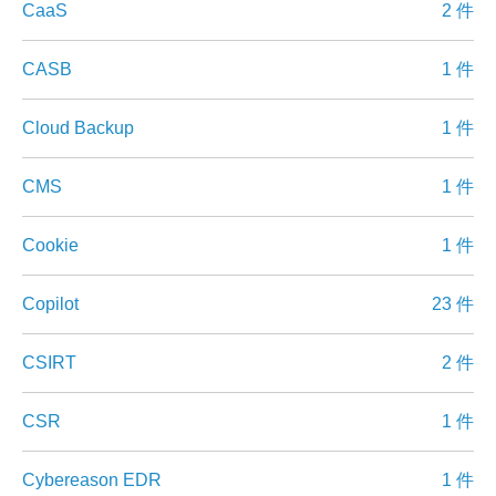
CaaS
2 件
CASB
1 件
Cloud Backup
1 件
CMS
1 件
Cookie
1 件
Copilot
23 件
CSIRT
2 件
CSR
1 件
Cybereason EDR
1 件