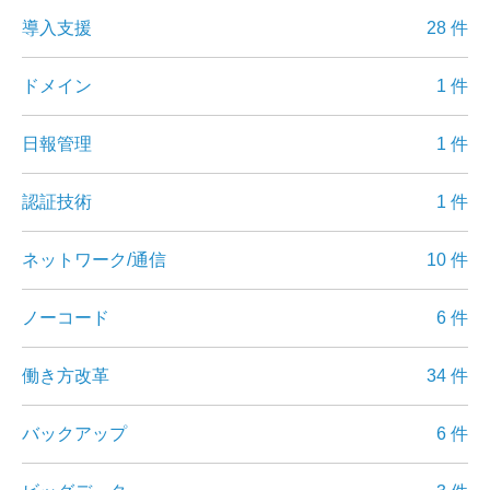
導入支援
28 件
ドメイン
1 件
日報管理
1 件
認証技術
1 件
ネットワーク/通信
10 件
ノーコード
6 件
働き方改革
34 件
バックアップ
6 件