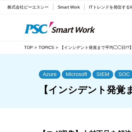
株式会社ピーエスシー
Smart Work
ITトレンドを発信する
TOP
TOPICS
【インシデント発覚まで平均◯◯日!?
Azure
Microsoft
SIEM
SOC
【インシデント発覚ま