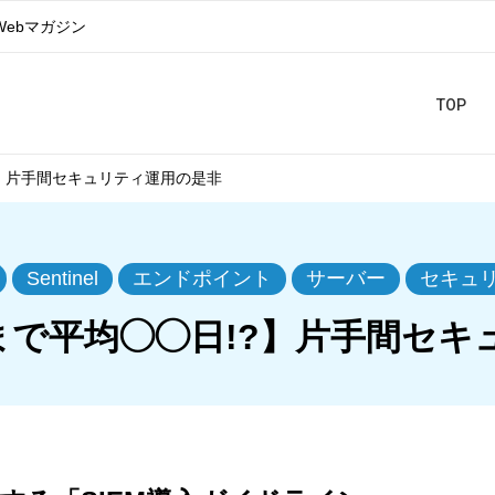
Webマガジン
TOP
】片手間セキュリティ運用の是非
Sentinel
エンドポイント
サーバー
セキュ
で平均◯◯日!?】片手間セキ