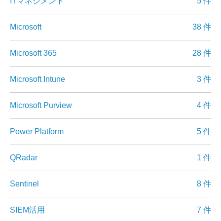
ITマネジメント
5 件
Microsoft
38 件
Microsoft 365
28 件
Microsoft Intune
3 件
Microsoft Purview
4 件
Power Platform
5 件
QRadar
1 件
Sentinel
8 件
SIEM活用
7 件