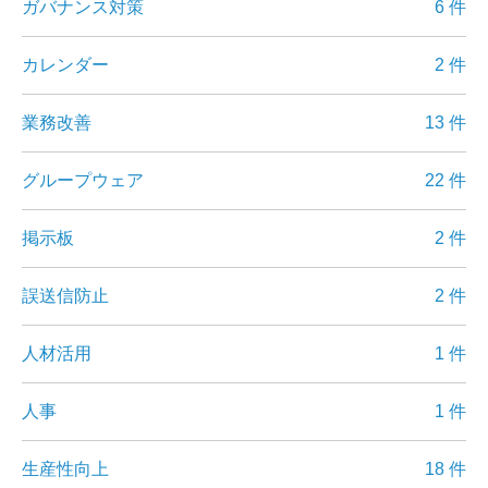
ガバナンス対策
6 件
カレンダー
2 件
業務改善
13 件
グループウェア
22 件
掲示板
2 件
誤送信防止
2 件
人材活用
1 件
人事
1 件
生産性向上
18 件