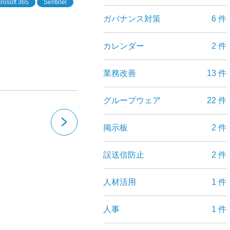
rosoft 365
Sentinel
ガバナンス対策
6 件
カレンダー
2 件
業務改善
13 件
グループウェア
22 件
掲示板
2 件
誤送信防止
2 件
人材活用
1 件
人事
1 件