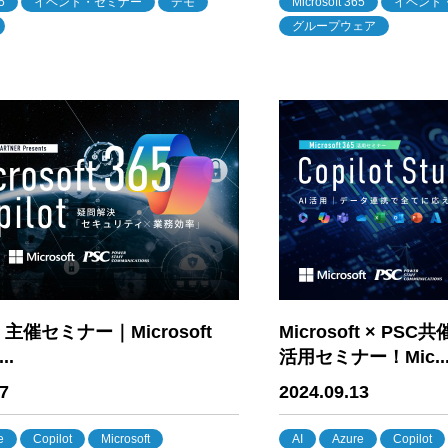
5
イベント・セミナー
デモ
Microsoft 365
イベント
グループウェア
ft 主催セミナー｜Microsoft
Microsoft × P
..
活用セミナー！Mic..
7
2024.09.13
e
Copilot
Microsoft
AI
Azure
Copilot