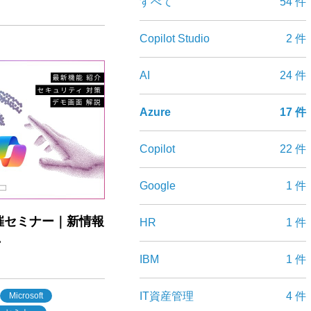
すべて
54 件
Copilot Studio
2 件
AI
24 件
Azure
17 件
Copilot
22 件
Google
1 件
SC共催セミナー｜新情報
HR
1 件
.
IBM
1 件
IT資産管理
4 件
Microsoft