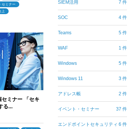
SIEM活用
7 件
・セミナー
向上
SOC
4 件
Teams
5 件
WAF
1 件
Windows
5 件
Windows 11
3 件
アドレス帳
2 件
SC共催セミナー 「セキ
...
イベント・セミナー
37 件
エンドポイントセキュリティ
6 件