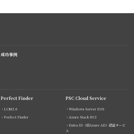
成功事例
Perfect Finder
PSC Cloud Service
・LCM3.0
・Windows Server EOS
・Perfect Finder
・Azure Stack HCI
・Entra ID（旧Azure AD）認証サービ
ス