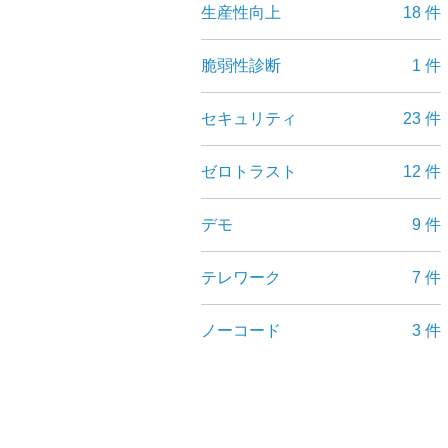
生産性向上
18 件
脆弱性診断
1 件
セキュリティ
23 件
ゼロトラスト
12 件
デモ
9 件
テレワーク
7 件
ノーコード
3 件