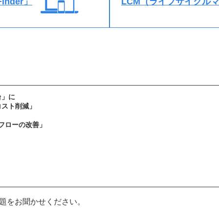
inder」
LCM（ライフサイクル
台」に
コスト削減」
ュフローの改善」
の運用課題をお聞かせください。